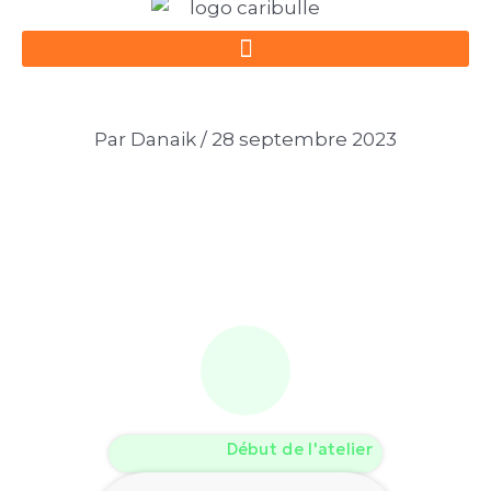
Aller
Navigation
au
des
contenu
articles
Par
Danaik
/
28 septembre 2023
Début de l'atelier