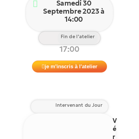
Samedi 30
Septembre 2023 à
14:00
Fin de l'atelier
17:00
je m'inscris à l'atelier
Intervenant du Jour
V
é
r