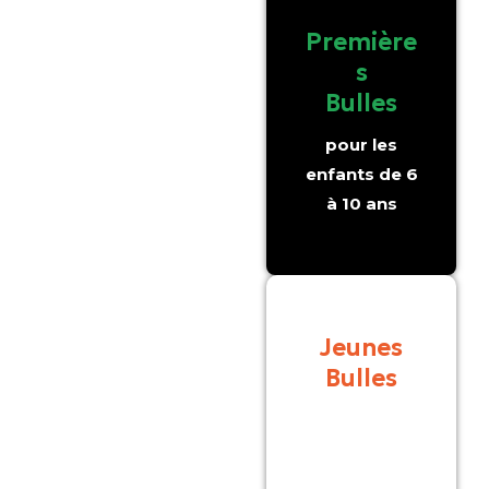
Première
s
Bulles
pour les
enfants de 6
à 10 ans
Jeunes
Bulles
pour les
collégiens et
lycéens de 11