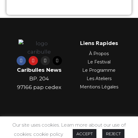
Liens Rapides
À Propos
F
Y
I
X
Le Festival
a
o
n
-
c
u
s
t
Caribulles News
Le Programme
e
t
t
w
b
u
a
i
BP. 204
Les Ateliers
o
b
g
t
o
e
r
t
97166 pap cedex
Mentions Légales
k
a
e
m
r
Our site uses cookies. Learn more about our use of
cookies: cookie policy
ACCEPT
REJECT
COPYRIGHT 2023 CARIBCREOLENEWS