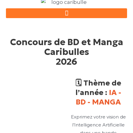
Aller
au
contenu
Concours de BD et Manga
Caribulles
2026
🗓 Thème de
l’année :
IA -
BD - MANGA
Exprimez votre vision de
l’Intelligence Artificielle
dans une bande