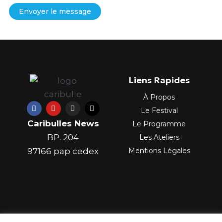
Envoyer le message
Liens Rapides
À Propos
F
Y
I
X
Le Festival
a
o
n
-
c
u
s
t
Caribulles News
Le Programme
e
t
t
w
b
u
a
i
BP. 204
Les Ateliers
o
b
g
t
o
e
r
t
97166 pap cedex
Mentions Légales
k
a
e
m
r