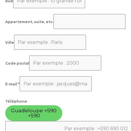
Rue
Appartement, suite, etc.
Ville
Code postal
E-mail
*
Téléphone
Guadeloupe +590
+590