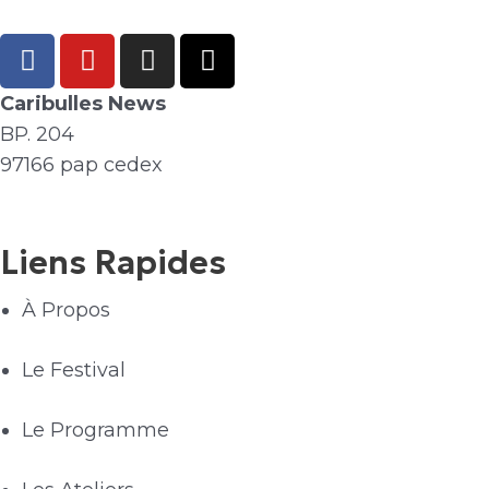
F
Y
I
X
a
o
n
-
c
u
s
t
Caribulles News
e
t
t
w
BP. 204
b
u
a
i
97166 pap cedex
o
b
g
t
o
e
r
t
k
a
e
Liens Rapides
m
r
À Propos
Le Festival
Le Programme