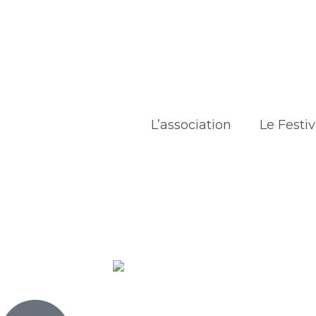
Aller
Navigation
au
des
contenu
articles
L’association
Le Festiv