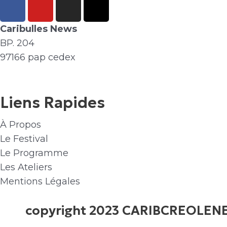
F
Y
I
X
a
o
n
-
c
u
s
t
Caribulles News
e
t
t
w
BP. 204
b
u
a
i
97166 pap cedex
o
b
g
t
o
e
r
t
k
a
e
Liens Rapides
m
r
À Propos
Le Festival
Le Programme
Les Ateliers
Mentions Légales
copyright 2023 CARIBCREOLE