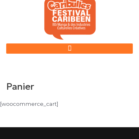
Aller
au
contenu
Panier
[woocommerce_cart]