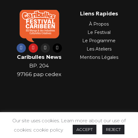
Liens Rapides
À Propos
Le Festival
Le Programme
F
Y
I
X
Les Ateliers
a
o
n
-
c
u
s
t
Caribulles News
Mentions Légales
e
t
t
w
b
u
a
i
BP. 204
o
b
g
t
o
e
r
t
97166 pap cedex
k
a
e
m
r
Our site uses cookies. Learn more about our use of
COPYRIGHT 2023 CARIBCREOLENEWS
cookies: cookie policy
ACCEPT
REJECT