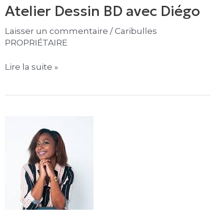
Atelier Dessin BD avec Diégo
BD
avec
Laisser un commentaire
/
Caribulles
Diégo
PROPRIÉTAIRE
Lire la suite »
Rencontre
et
discussion
avec
la
Réalisatrice
Sandrine
Alexis