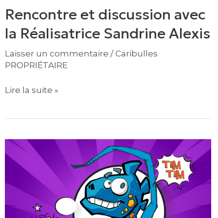
Rencontre et discussion avec
la Réalisatrice Sandrine Alexis
Laisser un commentaire
/
Caribulles
PROPRIÉTAIRE
Lire la suite »
Projection
du
film
«Team
Tim
Caribulles»