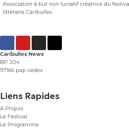
Association à but non lucratif créatrice du festiva
littéraire Caribulles.
F
Y
I
X
a
o
n
-
c
u
s
t
Caribulles News
e
t
t
w
BP. 204
b
u
a
i
97166 pap cedex
o
b
g
t
o
e
r
t
k
a
e
Liens Rapides
m
r
À Propos
Le Festival
Le Programme