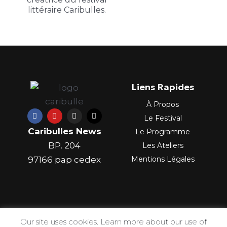
littéraire Caribulles.
Liens Rapides
À Propos
F
Y
I
X
Le Festival
a
o
n
-
c
u
s
t
Caribulles News
Le Programme
e
t
t
w
b
u
a
i
BP. 204
Les Ateliers
o
b
g
t
o
e
r
t
97166 pap cedex
Mentions Légales
k
a
e
m
r
Our site uses cookies. Learn more about our use of