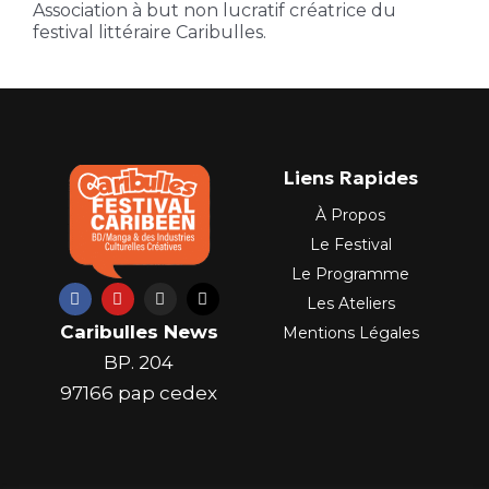
Association à but non lucratif créatrice du
festival littéraire Caribulles.
Liens Rapides
À Propos
Le Festival
Le Programme
F
Y
I
X
Les Ateliers
a
o
n
-
c
u
s
t
Caribulles News
Mentions Légales
e
t
t
w
b
u
a
i
BP. 204
o
b
g
t
o
e
r
t
97166 pap cedex
k
a
e
m
r