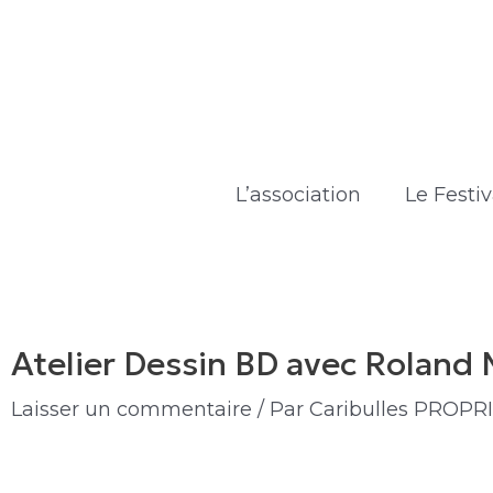
Aller
Navigation
au
des
contenu
articles
L’association
Le Festiv
Atelier Dessin BD avec Roland
Laisser un commentaire
/ Par
Caribulles PROPR