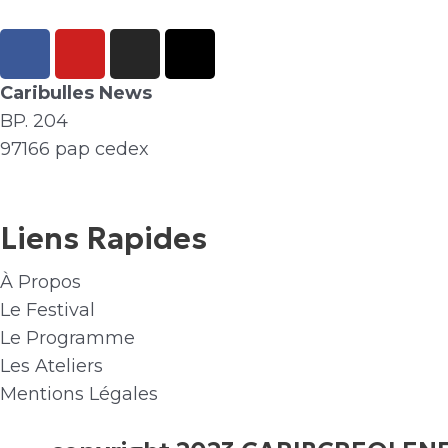
F
Y
I
X
a
o
n
-
c
u
s
t
Caribulles News
e
t
t
w
BP. 204
b
u
a
i
97166 pap cedex
o
b
g
t
o
e
r
t
k
a
e
Liens Rapides
m
r
À Propos
Le Festival
Le Programme
Les Ateliers
Mentions Légales