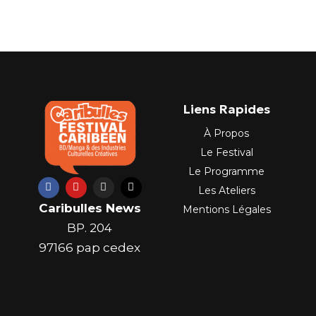
Liens Rapides
À Propos
Le Festival
Le Programme
F
Y
I
X
Les Ateliers
a
o
n
-
c
u
s
t
Caribulles News
Mentions Légales
e
t
t
w
b
u
a
i
BP. 204
o
b
g
t
o
e
r
t
97166 pap cedex
k
a
e
m
r