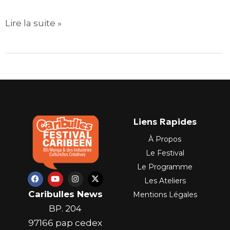
Lire la suite »
Liens Rapides
À Propos
Le Festival
Le Programme
F
Y
I
X
Les Ateliers
a
o
n
-
c
u
s
t
Caribulles News
Mentions Légales
e
t
t
w
b
u
a
i
BP. 204
o
b
g
t
o
e
r
t
97166 pap cedex
k
a
e