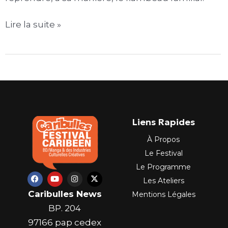
Lire la suite »
Liens Rapides
À Propos
Le Festival
Le Programme
F
Y
I
X
Les Ateliers
a
o
n
-
c
u
s
t
Caribulles News
Mentions Légales
e
t
t
w
b
u
a
i
BP. 204
o
b
g
t
o
e
r
t
97166 pap cedex