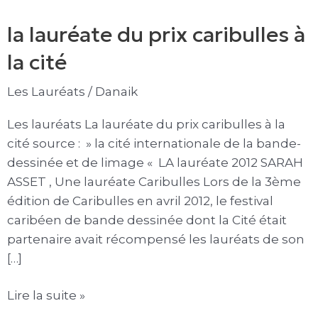
lauréate
la lauréate du prix caribulles à
du
prix
la cité
caribulles
à
Les Lauréats
/
Danaik
la
Les lauréats La lauréate du prix caribulles à la
cité
cité source : » la cité internationale de la bande-
dessinée et de limage « LA lauréate 2012 SARAH
ASSET , Une lauréate Caribulles Lors de la 3ème
édition de Caribulles en avril 2012, le festival
caribéen de bande dessinée dont la Cité était
partenaire avait récompensé les lauréats de son
[…]
Lire la suite »