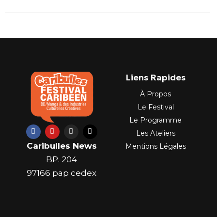
Liens Rapides
À Propos
Le Festival
Le Programme
F
Y
I
X
Les Ateliers
a
o
n
-
c
u
s
t
Caribulles News
Mentions Légales
e
t
t
w
b
u
a
i
BP. 204
o
b
g
t
o
e
r
t
97166 pap cedex
k
a
e
m
r