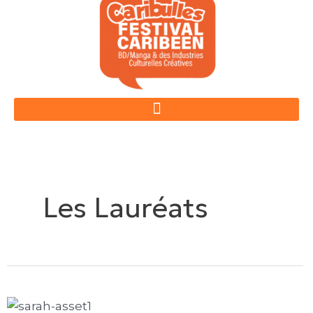
Aller
au
contenu
Les Lauréats
la